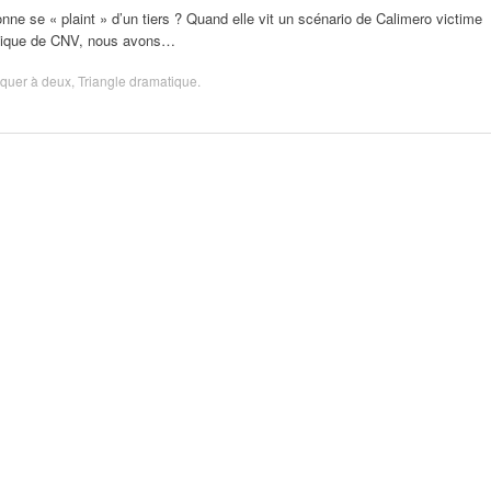
 se « plaint » d’un tiers ? Quand elle vit un scénario de Calimero victime
atique de CNV, nous avons…
iquer à deux
,
Triangle dramatique
.