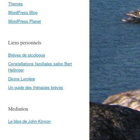
Themes
WordPress Blog
WordPress Planet
Liens personnels
Brèves de picologue
Constellations familiales selon Bert
Hellinger
Divine Lumière
Un guide des thérapies brèves
Mediation
Le blog de John Kinyon