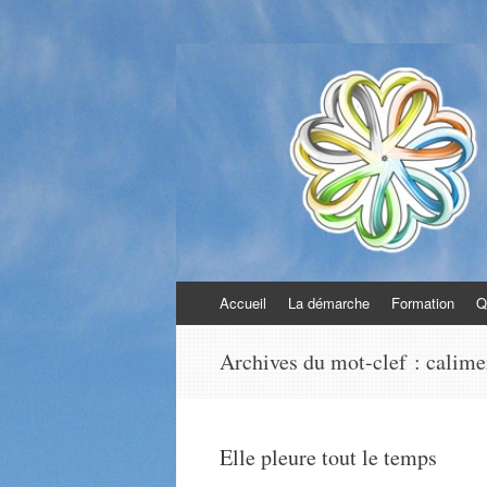
Communication bi
La communication avec soi, avec autrui e
Aller
Accueil
La démarche
Formation
Q
au
contenu
Archives du mot-clef :
calime
Elle pleure tout le temps