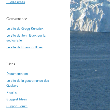
Puddle press
Gouvernance
Le site de Gregg Kendrick
Le site de John Buck sur la
sociocratie
Le site de Sharon Villines
Liens
Documentation
Le site de la gouvernance des
Quakers
Plugins
Suggest Ideas
Support Forum