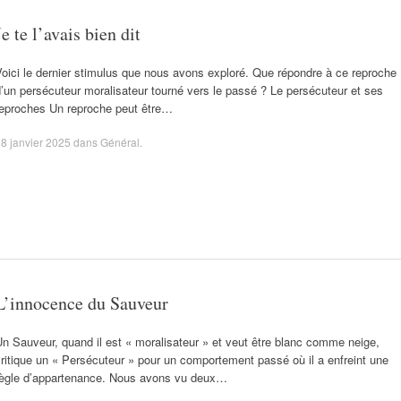
Je te l’avais bien dit
oici le dernier stimulus que nous avons exploré. Que répondre à ce reproche
’un persécuteur moralisateur tourné vers le passé ? Le persécuteur et ses
reproches Un reproche peut être…
8 janvier 2025
dans
Général
.
L’innocence du Sauveur
n Sauveur, quand il est « moralisateur » et veut être blanc comme neige,
ritique un « Persécuteur » pour un comportement passé où il a enfreint une
règle d’appartenance. Nous avons vu deux…