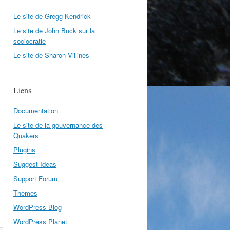
Le site de Gregg Kendrick
Le site de John Buck sur la
sociocratie
Le site de Sharon Villines
Liens
Documentation
Le site de la gouvernance des
Quakers
Plugins
Suggest Ideas
Support Forum
Themes
WordPress Blog
WordPress Planet