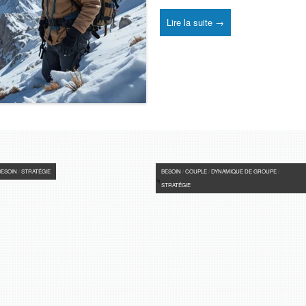
Lire la suite →
BESOIN
/
STRATÉGIE
BESOIN
/
COUPLE
/
DYNAMIQUE DE GROUPE
/
STRATÉGIE