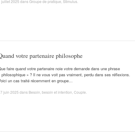
 juillet 2025
dans
Groupe de pratique
,
Stimulus
.
Quand votre partenaire philosophe
Que faire quand votre partenaire noie votre demande dans une phrase
 philosophique » ? Il ne vous voit pas vraiment, perdu dans ses réflexions.
Voici un cas traité récemment en groupe…
7 juin 2025
dans
Besoin
,
besoin et intention
,
Couple
.