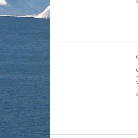
8
«
2