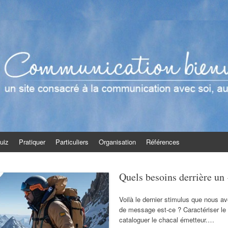
enveillante
t en groupe
uiz
Pratiquer
Particuliers
Organisation
Références
Quels besoins derrière un 
Voilà le dernier stimulus que nous av
de message est-ce ? Caractériser l
cataloguer le chacal émetteur.…