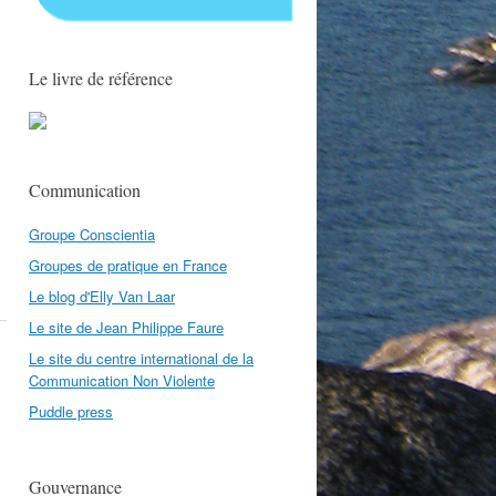
Le livre de référence
Communication
Groupe Conscientia
Groupes de pratique en France
Le blog d'Elly Van Laar
Le site de Jean Philippe Faure
Le site du centre international de la
Communication Non Violente
Puddle press
Gouvernance