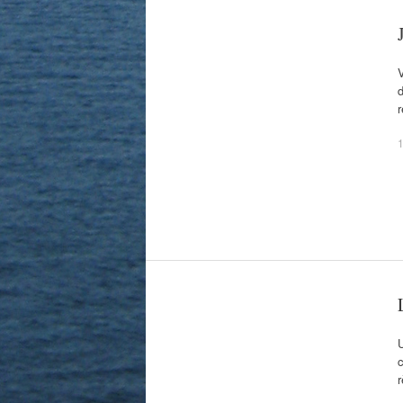
V
d
1
U
c