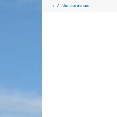
Navigation
←
Articles plus anciens
dans
les
articles