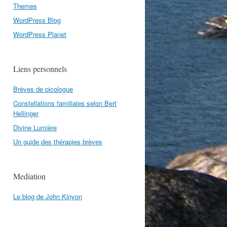
Themes
WordPress Blog
WordPress Planet
Liens personnels
Brèves de picologue
Constellations familiales selon Bert
Hellinger
Divine Lumière
Un guide des thérapies brèves
Mediation
Le blog de John Kinyon