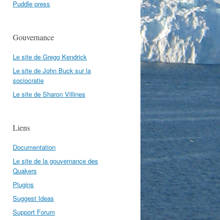
Puddle press
Gouvernance
Le site de Gregg Kendrick
Le site de John Buck sur la
sociocratie
Le site de Sharon Villines
Liens
Documentation
Le site de la gouvernance des
Quakers
Plugins
Suggest Ideas
Support Forum