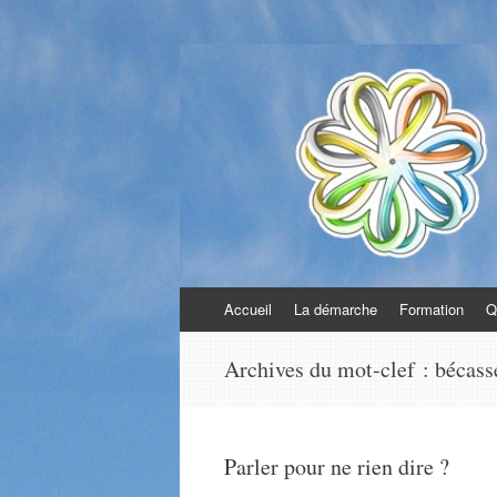
Communication bi
La communication avec soi, avec autrui e
Aller
Accueil
La démarche
Formation
Q
au
contenu
Archives du mot-clef :
bécass
Parler pour ne rien dire ?