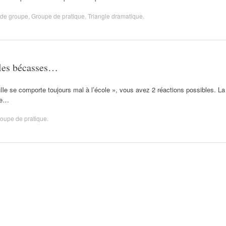
de groupe
,
Groupe de pratique
,
Triangle dramatique
.
 les bécasses…
lle se comporte toujours mal à l’école », vous avez 2 réactions possibles. La
de…
oupe de pratique
.