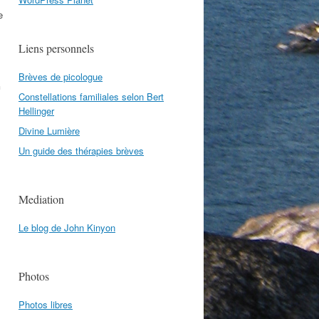
e
Liens personnels
Brèves de picologue
n
Constellations familiales selon Bert
Hellinger
Divine Lumière
Un guide des thérapies brèves
Mediation
Le blog de John Kinyon
Photos
Photos libres