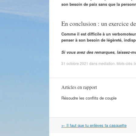
son besoin de paix sans que la personn
En conclusion : un exercice de
Comme il est difficile à un verbomoteur 
penser à son besoin de légèreté, indi
Si vous avez des remarques, laissez-m
31 octobre 2021
dans
mediation
. Mots-clés :
i
Articles en rapport
Résoudre les conflits de couple
Navigation
←
Il faut que tu enlèves ta casquette
dans