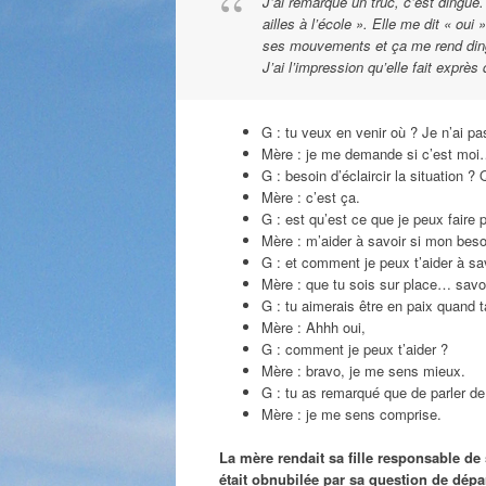
J’ai remarqué un truc, c’est dingue.
ailles à l’école ». Elle me dit « oui 
ses mouvements et ça me rend dingu
J’ai l’impression qu’elle fait expr
G : tu veux en venir où ? Je n’ai p
Mère : je me demande si c’est mo
G : besoin d’éclaircir la situation
Mère : c’est ça.
G : est qu’est ce que je peux faire p
Mère : m’aider à savoir si mon bes
G : et comment je peux t’aider à sa
Mère : que tu sois sur place… savo
G : tu aimerais être en paix quand t
Mère : Ahhh oui,
G : comment je peux t’aider ?
Mère : bravo, je me sens mieux.
G : tu as remarqué que de parler de
Mère : je me sens comprise.
La mère rendait sa fille responsable de
était obnubilée par sa question de dépar