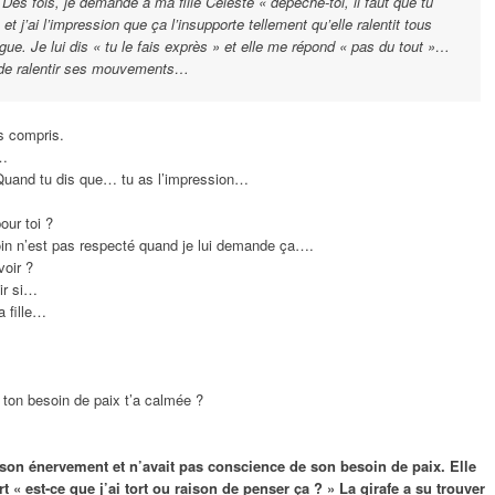
 Des fois, je demande à ma fille Céleste « dépêche-toi, il faut que tu
» et j’ai l’impression que ça l’insupporte tellement qu’elle ralentit tous
e. Je lui dis « tu le fais exprès » et elle me répond « pas du tout »…
ès de ralentir ses mouvements…
as compris.
i…
 ? Quand tu dis que… tu as l’impression…
our toi ?
oin n’est pas respecté quand je lui demande ça….
voir ?
ir si…
a fille…
 ton besoin de paix t’a calmée ?
 son énervement et n’avait pas conscience de son besoin de paix. Elle
t « est-ce que j’ai tort ou raison de penser ça ? » La girafe a su trouver