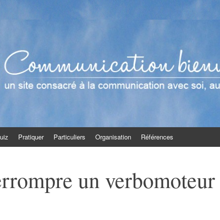
enveillante
t en groupe
uiz
Pratiquer
Particuliers
Organisation
Références
rrompre un verbomoteur