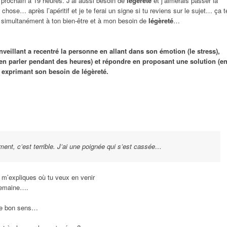
i prochain à 19 heures. J’ai aussi besoin de
légèreté
et j’aimerais passer la
chose… après l’apéritif et je te ferai un signe si tu reviens sur le sujet… ça t
r simultanément à ton bien-être et à mon besoin de
légèreté
…
nveillant a recentré la personne en allant dans son émotion (le stress),
(en parler pendant des heures) et répondre en proposant une solution (e
 exprimant son besoin de légèreté.
ment, c’est terrible. J’ai une poignée qui s’est cassée…
tu m’expliques où tu veux en venir
 semaine….
 le bon sens…