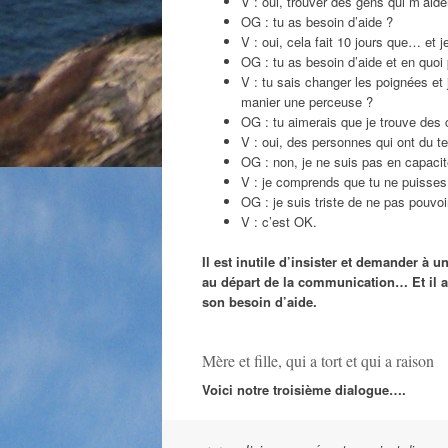
V : oui, trouver des gens qui m’aid
OG : tu as besoin d’aide ?
V : oui, cela fait 10 jours que… et j
OG : tu as besoin d’aide et en quoi p
V : tu sais changer les poignées et 
manier une perceuse ?
OG : tu aimerais que je trouve de
V : oui, des personnes qui ont du 
OG : non, je ne suis pas en capacit
V : je comprends que tu ne puisses
OG : je suis triste de ne pas pouvoir
V : c’est OK.
Il est inutile d’insister et demander à 
au départ de la communication… Et il a é
son besoin d’aide.
Mère et fille, qui a tort et qui a raison
Voici notre troisième dialogue….