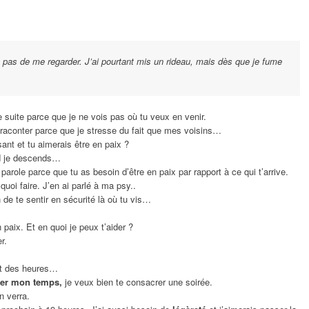
t pas de me regarder. J’ai pourtant mis un rideau, mais dès que je fume
de suite parce que je ne vois pas où tu veux en venir.
 raconter parce que je stresse du fait que mes voisins…
sant et tu aimerais être en paix ?
nd je descends…
 parole parce que tu as besoin d’être en paix par rapport à ce qui t’arrive.
quoi faire. J’en ai parlé à ma psy..
n de te sentir en sécurité là où tu vis…
n paix. Et en quoi je peux t’aider ?
r.
ant des heures…
ver mon temps,
je veux bien te consacrer une soirée.
n verra.