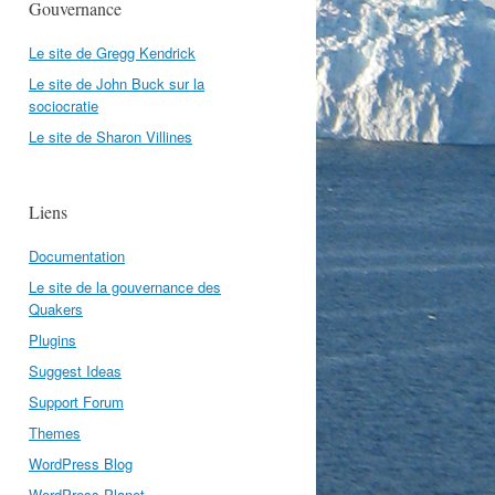
Gouvernance
Le site de Gregg Kendrick
Le site de John Buck sur la
sociocratie
Le site de Sharon Villines
Liens
Documentation
Le site de la gouvernance des
Quakers
Plugins
Suggest Ideas
Support Forum
Themes
WordPress Blog
WordPress Planet