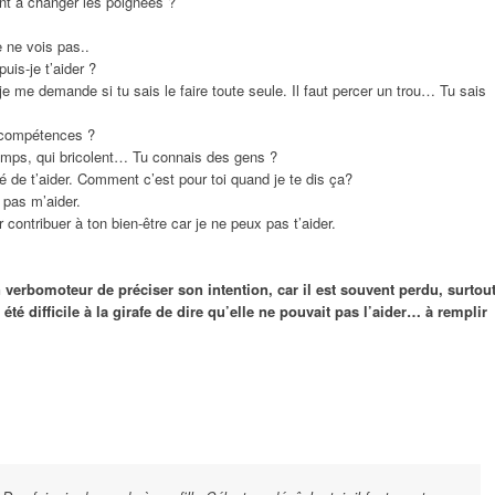
ent à changer les poignées ?
e ne vois pas..
uis-je t’aider ?
je me demande si tu sais le faire toute seule. Il faut percer un trou… Tu sais
s compétences ?
temps, qui bricolent… Tu connais des gens ?
é de t’aider. Comment c’est pour toi quand je te dis ça?
 pas m’aider.
 contribuer à ton bien-être car je ne peux pas t’aider.
un verbomoteur de préciser son intention, car il est souvent perdu, surtou
té difficile à la girafe de dire qu’elle ne pouvait pas l’aider… à remplir