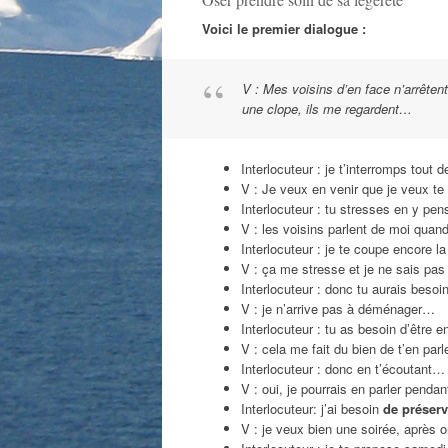
Voici le premier dialogue :
V : Mes voisins d’en face n’arrêten
une clope, ils me regardent…
Interlocuteur : je t’interromps tout 
V : Je veux en venir que je veux te
Interlocuteur : tu stresses en y pen
V : les voisins parlent de moi qua
Interlocuteur : je te coupe encore la
V : ça me stresse et je ne sais pas 
Interlocuteur : donc tu aurais besoi
V : je n’arrive pas à déménager…
Interlocuteur : tu as besoin d’être e
V : cela me fait du bien de t’en parle
Interlocuteur : donc en t’écoutant…
V : oui, je pourrais en parler pend
Interlocuteur: j’ai besoin
de préser
V : je veux bien une soirée, après o