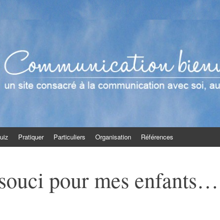
enveillante
t en groupe
uiz
Pratiquer
Particuliers
Organisation
Références
 souci pour mes enfants…