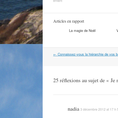
enfant
Articles en rapport
La magie de Noël
V
Navigation
←
Connaissez-vous la hiérarchie de vos b
dans
les
articles
25 réflexions au sujet de «
Je 
nadia
3 décembre 2012 at 17 h 