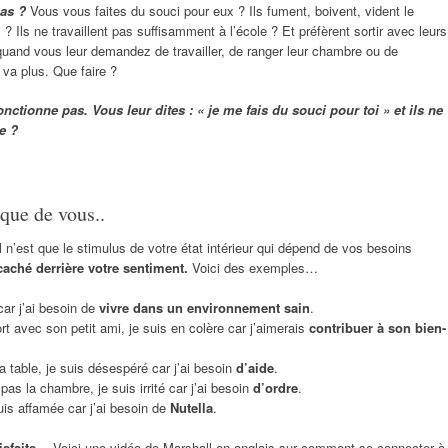
pas ?
Vous vous faites du souci pour eux ? Ils fument, boivent, vident le
s ? Ils ne travaillent pas suffisamment à l’école ? Et préfèrent sortir avec leurs
quand vous leur demandez de travailler, de ranger leur chambre ou de
 va plus. Que faire ?
fonctionne pas.
Vous leur dites : « je me fais du souci pour toi » et ils ne
e ?
 que de vous..
l n’est que le stimulus de votre état intérieur qui dépend de vos besoins
caché derrière votre sentiment.
Voici des exemples…
car j’ai besoin de
vivre dans un environnement sain
.
ort avec son petit ami, je suis en colère car j’aimerais
contribuer à son bien-
 table, je suis désespéré car j’ai besoin
d’aide
.
s la chambre, je suis irrité car j’ai besoin
d’ordre
.
suis affamée car j’ai besoin de
Nutella
.
isfaits…
Voici une vidéo de Marshall en anglais sur comment se connecter à