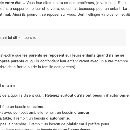
de votre état…
Vous leur dites « si tu as des problèmes, je vais bien. Si tu
stins à supporter, le leur et le vôtre, ce qui fait beaucoup pour un enfant.
La
nt mal.
Ainsi ils pourront se reposer sur vous. Bert Hellinger va plus loin et dit
fant lui dit « meurs ».
est-à-dire que
les parents se reposent sur leurs enfants quand ils ne se
opres parents
ou qu’ils confondent leur enfant vivant avec un autre membre
bre de la fratrie ou de la famille des parents).
r besoin…
z ce à quoi ils disent oui…
Retenez surtout qu’ils ont besoin d’autonomie.
t-être un besoin de
calme
.
ort avec son petit ami, elle remplit un besoin
d’amour
.
 table, il remplit un besoin
d’autonomie
.
as la chambre, il remplit un besoin de
plaisir
car il préfère jouer.
s enfants remplissent un besoin de
vivre
l’abondance
.