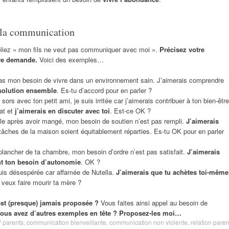
e la communication
liez « mon fils ne veut pas communiquer avec moi ».
Précisez votre
otre demande.
Voici des exemples…
pas mon besoin de vivre dans un environnement sain. J’aimerais comprendre
solution ensemble
. Es-tu d’accord pour en parler ?
sors avec ton petit ami, je suis irritée car j’aimerais contribuer à ton bien-être
at et
j’aimerais en discuter avec toi
. Est-ce OK ?
le après avoir mangé, mon besoin de soutien n’est pas rempli.
J’aimerais
tâches de la maison soient équitablement réparties. Es-tu OK pour en parler
lancher de ta chambre, mon besoin d’ordre n’est pas satisfait.
J’aimerais
nt ton besoin d’autonomie
. OK ?
 suis désespérée car affamée de Nutella.
J’aimerais que tu achètes toi-même
 veux faire mourir ta mère ?
st (presque) jamais proposée ?
Vous faites ainsi appel au besoin de
ous avez d’autres exemples en tête ? Proposez-les moi…
 parents
,
communication bienveillante
,
communication non violente
,
relation paren