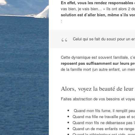
En effet, vous les rendez responsables 
vas bien, je vais bien… » Ils ont alors 2 de
solution est d’aller bien, même s’ils vo
:
Celui qui se fait du souci pour un en
Cette dynamique est souvent familiale, c’
reposent pas suffisamment sur leurs pr
de la famille mort (un autre enfant, un mem
Alors, voyez la beauté de leu
Faites abstraction de vos besoins et voye
Quand mon fils fume, il remplit peu
Quand ma fille ne travaille pas et s
Quand mon fils ne débarrasse pas la
Quand un de mes enfants ne range p
Quand le réfrigérateur est vide, me