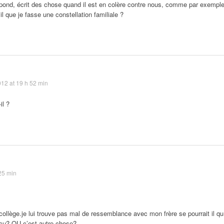
épond, écrit des chose quand il est en colère contre nous, comme par exempl
 il que je fasse une constellation familiale ?
12 at 19 h 52 min
il ?
25 min
u collège.je lui trouve pas mal de ressemblance avec mon frère se pourrait il qu
écu? OU c’est autre chose?