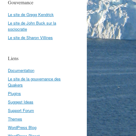
Gouvernance
Le site de Gregg Kendrick
Le site de John Buck sur la
sociocratie
Le site de Sharon Villines
Liens
Documentation
Le site de la gouvernance des
Quakers
Plugins
Suggest Ideas
Support Forum
Themes
WordPress Blog
WordPress Planet