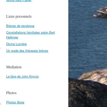
Liens personnels
Brèves de picologue
Constellations familiales selon Bert
Hellinger
Divine Lumière
.
Un guide des thérapies brèves
Mediation
Le blog de John Kinyon
Photos
Photos libres
t