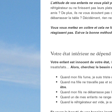
L’attitude de vos enfants ne vous plait 
réfrigérateur ou ne finissent pas leurs plat
amis ? De plus, ils ne vous écoutent pas 
débarrasser la table ? Décidément, rien ne
Vous vous mettez en colère et cela ne 
réagissent pas. Est-ce la bonne méthod
Votre état intérieur ne dépend
Votre enfant est innocent de votre état,
i
insatisfaits…
Alors, cherchez le besoin 
Quand mon fils fume, je suis triste 
Quand ma fille ne travaille pas et s
être
.
Quand mon fils ne débarrasse pas la
Quand un de mes enfants ne range pa
Quand le réfrigérateur est vide, je 
Et voyez la beauté de vos besoins insat