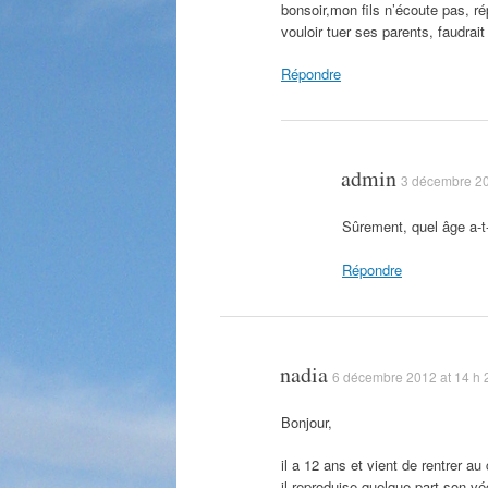
bonsoir,mon fils n’écoute pas, r
vouloir tuer ses parents, faudrait
Répondre
admin
3 décembre 20
Sûrement, quel âge a-t-
Répondre
nadia
6 décembre 2012 at 14 h 
Bonjour,
il a 12 ans et vient de rentrer a
il reproduise quelque part son v