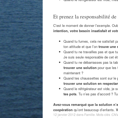
Et prenez la responsabilité d
C’est le moment de donner l’exemple. Oub
intention, votre besoin insatisfait et v
Quand tu fumes, cela ne satisfait 
ton attitude et que l’on
trouve une 
Quand tu ne travailles pas et que tu 
Je suis seule responsable de cet ét
Quand tu ne débarrasses pas la tab
trouver une solution
pour que les 
maintenant ?
Quand tes chaussettes sont sur le p
trouver une solution en respecta
Quand le réfrigérateur est vide, je
tes pots
. Tu n’es pas d’accord ? Tu
Avez-vous remarqué que la solution n’e
coopération
qu’ont beaucoup d’enfants.
V
12 janvier 2012
dans
Famille
. Mots-clés :
CNV